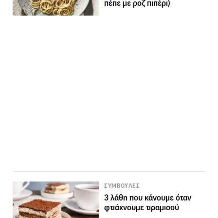
πέπε με ροζ πιπέρι)
ΣΥΜΒΟΥΛΕΣ
3 λάθη που κάνουμε όταν
φτιάχνουμε τιραμισού