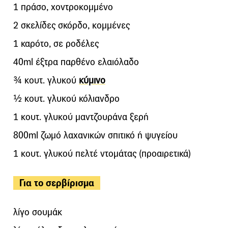
1 πράσο, χοντροκομμένο
2 σκελίδες σκόρδο, κομμένες
1 καρότο, σε ροδέλες
40ml έξτρα παρθένο ελαιόλαδο
¾ κουτ. γλυκού
κύμινο
½ κουτ. γλυκού κόλιανδρο
1 κουτ. γλυκού μαντζουράνα ξερή
800ml ζωμό λαχανικών σπιτικό ή ψυγείου
1 κουτ. γλυκού πελτέ ντομάτας (προαιρετικά)
Για το σερβίρισμα
λίγο σουμάκ