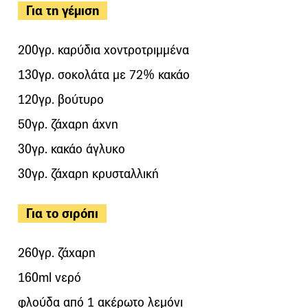
Για τη γέμιση
200γρ. καρύδια χοντροτριμμένα
130γρ. σοκολάτα με 72% κακάο
120γρ. βούτυρο
50γρ. ζάχαρη άχνη
30γρ. κακάο άγλυκο
30γρ. ζάχαρη κρυσταλλική
Για το σιρόπι
260γρ. ζάχαρη
160ml νερό
φλούδα από 1 ακέρωτο λεμόνι