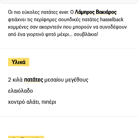
Οι πιο εύκολες πατάτες ever. O
Λάμπρος Βακιάρος
φτιάχνει τις περίφημες σουηδικές πατάτες hasselback
κομμένες σαν ακορντεόν που μπορούν να συνοδέψουν
από ένα γιορτινό ψητό μέχρι… σουβλάκια!
Υλικά
2 κιλά
πατάτες
μεσαίου μεγέθους
ελαιόλαδο
χοντρό αλάτι, πιπέρι