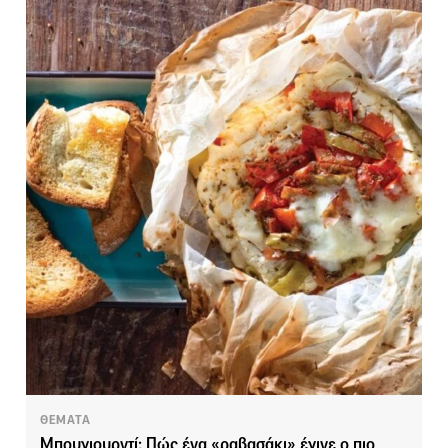
ΘΕΜΑΤΑ
Μπουγιουρντί: Πώς ένα «ραβασάκι» έγινε ο πιο