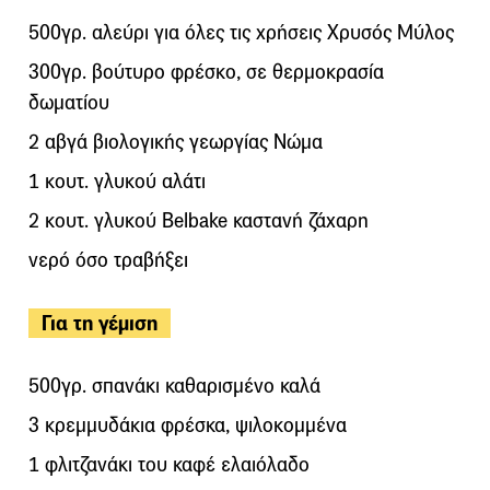
500γρ. αλεύρι για όλες τις χρήσεις Χρυσός Μύλος
300γρ. βούτυρο φρέσκο, σε θερμοκρασία
δωματίου
2 αβγά βιολογικής γεωργίας Νώμα
1 κουτ. γλυκού αλάτι
2 κουτ. γλυκού Belbake καστανή ζάχαρη
νερό όσο τραβήξει
Για τη γέμιση
500γρ. σπανάκι καθαρισμένο καλά
3 κρεμμυδάκια φρέσκα, ψιλοκομμένα
1 φλιτζανάκι του καφέ ελαιόλαδο