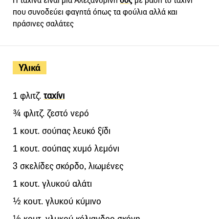
Η ταχίνα είναι μία Αλεξανδρινή
σος
με βάση το ταχίνι
που συνοδεύει φαγητά όπως τα φούλια αλλά και
πράσινες σαλάτες
Υλικά
1 φλιτζ.
ταχίνι
¾ φλιτζ. ζεστό νερό
1 κουτ. σούπας λευκό ξίδι
1 κουτ. σούπας χυμό λεμόνι
3 σκελίδες σκόρδο, λιωμένες
1 κουτ. γλυκού αλάτι
½ κουτ. γλυκού κύμινο
½ κουτ. γλυκού κόλιανδρο σκόνη