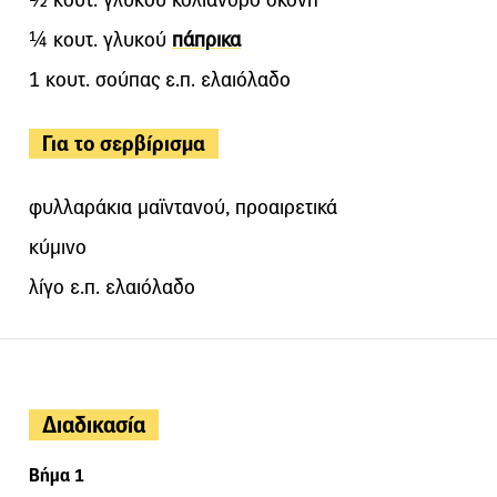
¼ κουτ. γλυκού
πάπρικα
1 κουτ. σούπας ε.π. ελαιόλαδο
Για το σερβίρισμα
φυλλαράκια μαϊντανού, προαιρετικά
κύμινο
λίγο ε.π. ελαιόλαδο
Διαδικασία
Βήμα 1