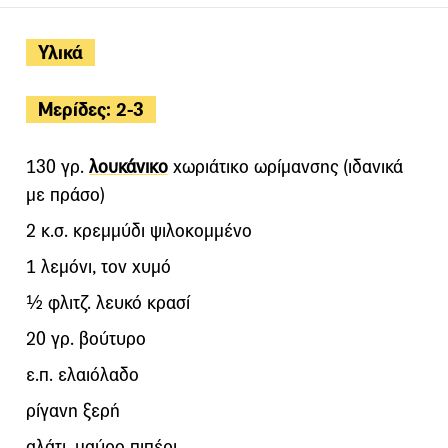
Υλικά
Μερίδες: 2-3
130 γρ.
λουκάνικο
χωριάτικο ωρίμανσης (ιδανικά
με πράσο)
2 κ.σ. κρεμμύδι ψιλοκομμένο
1 λεμόνι, τον χυμό
½ φλιτζ. λευκό κρασί
20 γρ. βούτυρο
ε.π. ελαιόλαδο
ρίγανη ξερή
αλάτι, μαύρο πιπέρι