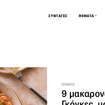
ΣΥΝΤΑΓΕΣ
ΘΕΜΑΤΑ
Απόψεις
Αφιερώματα
Ειδήσεις
Έρευνες
Οινοπνευματώ
Παιδί
ΘΕΜΑΤΑ
Υγεία & Διατρ
9 μακαρον
Γκόγκες, μα