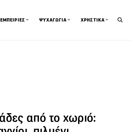
ΕΜΠΕΙΡΙΕΣ
ΨΥΧΑΓΩΓΙΑ
ΧΡΗΣΤΙΚΑ
Εκδηλώσεις
CineFood
Θερμιδομετρητής
Εστιατόρια
Lifestyle
Λεξικό Κουζίνας
ΣΥΝΤΑΓΕΣ
ΑΡΘΡΑ
Μαγαζιά
Viral Videos
Συμβουλές
Πρόσωπα
Βιβλία
Τα Φρέσκα Του Μήνα
δη
Προϊόντα
Διαγωνισμοί
Τεχνικές
Ταξίδια
Κουίζ
οφή
άδες από το χωριό:
γγίρι, πιλμένι,