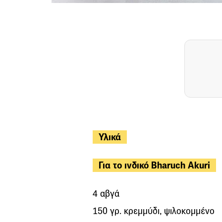
Υλικά
Για το ινδικό Bharuch Akuri
4 αβγά
150 γρ. κρεμμύδι, ψιλοκομμένο