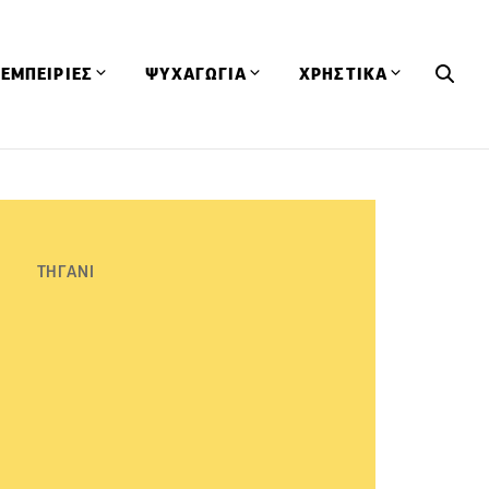
ΕΜΠΕΙΡΙΕΣ
ΨΥΧΑΓΩΓΙΑ
ΧΡΗΣΤΙΚΑ
Εκδηλώσεις
CineFood
Θερμιδομετρητής
Εστιατόρια
Lifestyle
Λεξικό Κουζίνας
ΣΥΝΤΑΓΕΣ
ΑΡΘΡΑ
Μαγαζιά
Viral Videos
Συμβουλές
ΤΗΓΑΝΙ
Πρόσωπα
Βιβλία
Τα Φρέσκα Του Μήνα
δη
Προϊόντα
Διαγωνισμοί
Τεχνικές
Ταξίδια
Κουίζ
οφή