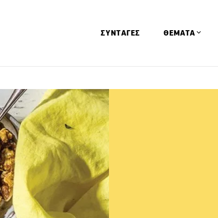
ΣΥΝΤΑΓΕΣ
ΘΕΜΑΤΑ
Απόψεις
Αφιερώματα
Ειδήσεις
Έρευνες
Οινοπνευματώ
Παιδί
Υγεία & Διατρ