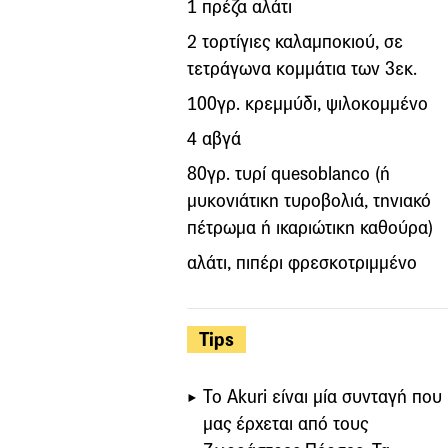
1 πρέζα αλάτι
2 τορτίγιες καλαμποκιού, σε
τετράγωνα κομμάτια των 3εκ.
100γρ. κρεμμύδι, ψιλοκομμένο
4 αβγά
80γρ. τυρί quesoblanco (ή
μυκονιάτικη τυροβολιά, τηνιακό
πέτρωμα ή ικαριώτικη καθούρα)
αλάτι, πιπέρι φρεσκοτριμμένο
Tips
Το Akuri είναι μία συνταγή που
μας έρχεται από τους