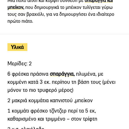
Μια πολύ απλή και κομψή σύνθεση με
σπαράγγια και
μπείκον,
που δημιουργικά το μπέικον τυλίγεται γύρω
τους σαν βραχιόλι, για να δημιουργήσει ένα ιδιαίτερο
πρώτο πιάτο.
Υλικά
Μερίδες: 2
6 φρέσκα πράσινα
σπαράγγια,
πλυμένα, με
κομμένη κατά 3 εκ. περίπου τη βάση τους (μένει
μόνον το πιο τρυφερό μέρος)
2 μακριά κομμάτια καπνιστού ,μπείκον
1 κομμάτι φρέσκο τζίντζερ περί τα 5 εκ,
καθαρισμένο και τριμμένο – στον τρίφτη