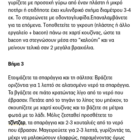
γυρίζετε με προσοχή γύρω από έναν πλάστη ή μικρό
ποτήρι ή οτιδήποτε έχει κυλινδρικό σχήμα διαμέτρου 3-4
εκ. Το στερεώνετε με οδοντογλυφίδα.Επαναλαμβάνετε
για τα επόμενα. Tοποθετείτε το γκρουπ (πλάστης ή άλλο
εργαλείο + bacon) πάνω σε χαρτί κουζίνας, ώστε τα
bacon να στεγνώσουν μέσα στο “καλούπι” και να
μείνουν τελικά σαν 2 μεγάλα βραχιόλια.
Βήμα 3
Ετοιμάζετε τα σπαράγγια και τη σάλτσα: Βράζετε
οριζόντια για 1 λεπτό σε αλατισμένο νερό τα σπαράγγια.
Τα βγάζετε σε πιάτο κρατώντας λίγο από το νερό που
έβρασαν. Πετάτε από το τηγάνι το λίπος του μπέικον, το
σκουπίζετε με χαρτί κουζίνας και το βάζετε σε μέτρια
φωτιά με το λάδι. Μόλις ζεσταθεί προσθέτετε το
τζίντζερ
, τα σπαράγγια και 2-3 κουταλιές από το νερό
που έβρασαν. Μαγειρεύετε για 2-3 λεπτά, γυρίζοντάς τα,
μέχρι να μαλακώσουν ελαφρώς, παραμένοντας όμως