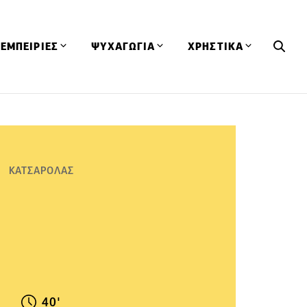
ΕΜΠΕΙΡΙΕΣ
ΨΥΧΑΓΩΓΙΑ
ΧΡΗΣΤΙΚΑ
Εκδηλώσεις
CineFood
Θερμιδομετρητής
Εστιατόρια
Lifestyle
Λεξικό Κουζίνας
ΣΥΝΤΑΓΕΣ
ΑΡΘΡΑ
Μαγαζιά
Viral Videos
Συμβουλές
ΚΑΤΣΑΡΟΛΑΣ
Πρόσωπα
Βιβλία
Τα Φρέσκα Του Μήνα
δη
Προϊόντα
Διαγωνισμοί
Τεχνικές
Ταξίδια
Κουίζ
οφή
40'