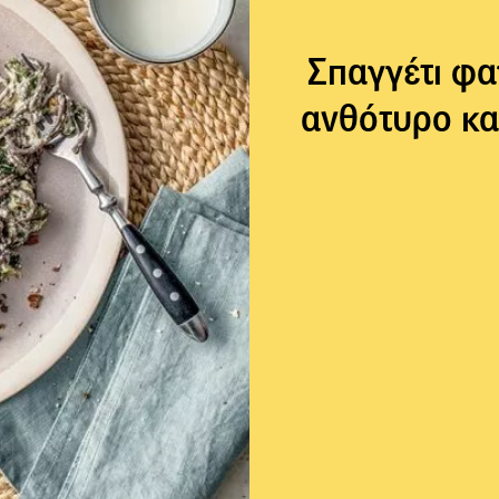
Σπαγγέτι φα
ανθότυρο κα