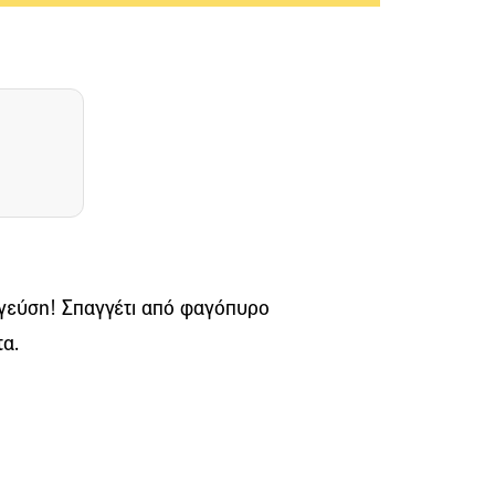
 γεύση! Σπαγγέτι από φαγόπυρο
τα.