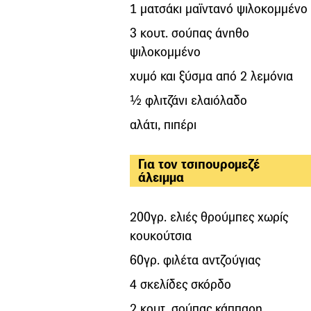
1 ματσάκι μαϊντανό ψιλοκομμένο
3 κουτ. σούπας άνηθο
ψιλοκομμένο
χυμό και ξύσμα από 2 λεμόνια
½ φλιτζάνι ελαιόλαδο
αλάτι, πιπέρι
Για τον τσιπουρομεζέ
άλειμμα
200γρ. ελιές θρούμπες χωρίς
κουκούτσια
60γρ. φιλέτα αντζούγιας
4 σκελίδες σκόρδο
2 κουτ. σούπας κάππαρη