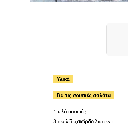
Υλικά
Για τις σουπιές σαλάτα
1 κιλό σουπιές
3 σκελίδες
σκόρδο
λιωμένο