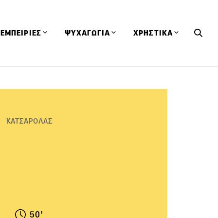
ΕΜΠΕΙΡΙΕΣ
ΨΥΧΑΓΩΓΙΑ
ΧΡΗΣΤΙΚΑ
Εκδηλώσεις
CineFood
Θερμιδομετρητής
Εστιατόρια
Lifestyle
Λεξικό Κουζίνας
ΣΥΝΤΑΓΕΣ
ΑΡΘΡΑ
Μαγαζιά
Viral Videos
Συμβουλές
ΚΑΤΣΑΡΟΛΑΣ
Πρόσωπα
Βιβλία
Τα Φρέσκα Του Μήνα
δη
Προϊόντα
Διαγωνισμοί
Τεχνικές
Ταξίδια
Κουίζ
οφή
50'