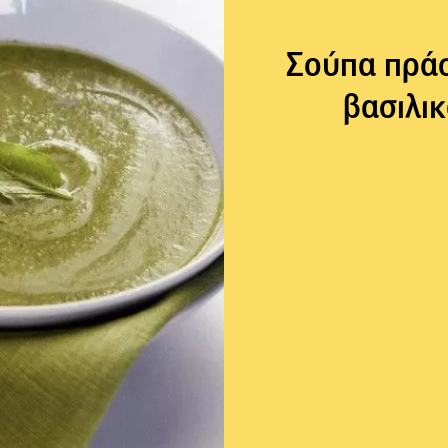
Σούπα πράσ
βασιλικ