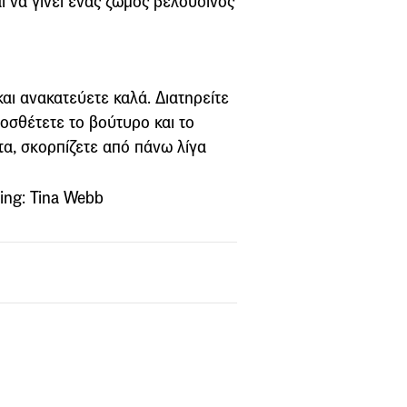
ι να γίνει ένας ζωμός βελούδινος
αι ανακατεύετε καλά. Διατηρείτε
ροσθέτετε το βούτυρο και το
τα, σκορπίζετε από πάνω λίγα
ing: Tina Webb