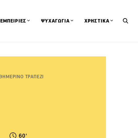
ΕΜΠΕΙΡΙΕΣ
ΨΥΧΑΓΩΓΙΑ
ΧΡΗΣΤΙΚΑ
Εκδηλώσεις
CineFood
Θερμιδομετρητής
Εστιατόρια
Lifestyle
Λεξικό Κουζίνας
ΣΥΝΤΑΓΕΣ
ΑΡΘΡΑ
Μαγαζιά
Viral Videos
Συμβουλές
ΘΗΜΕΡΙΝΟ ΤΡΑΠΕΖΙ
Πρόσωπα
Βιβλία
Τα Φρέσκα Του Μήνα
δη
Προϊόντα
Διαγωνισμοί
Τεχνικές
Ταξίδια
Κουίζ
οφή
60'