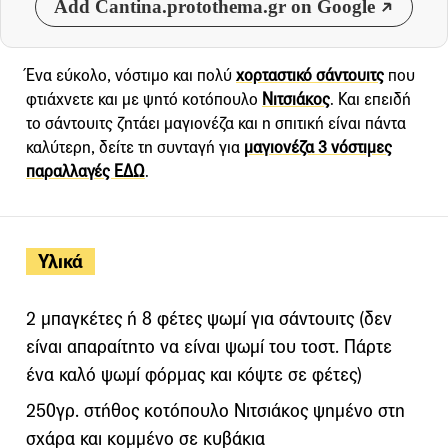
Add Cantina.protothema.gr on Google
Ένα εύκολο, νόστιμο και πολύ
χορταστικό σάντουιτς
που
φτιάχνετε και με ψητό κοτόπουλο
Νιτσιάκος
. Και επειδή
το σάντουιτς ζητάει μαγιονέζα και η σπιτική είναι πάντα
καλύτερη, δείτε τη συνταγή για
μαγιονέζα 3 νόστιμες
παραλλαγές ΕΔΩ
.
Υλικά
2 μπαγκέτες ή 8 φέτες ψωμί για σάντουιτς (δεν
είναι απαραίτητο να είναι ψωμί του τοστ. Πάρτε
ένα καλό ψωμί φόρμας και κόψτε σε φέτες)
250γρ. στήθος κοτόπουλο Νιτσιάκος ψημένο στη
σχάρα και κομμένο σε κυβάκια