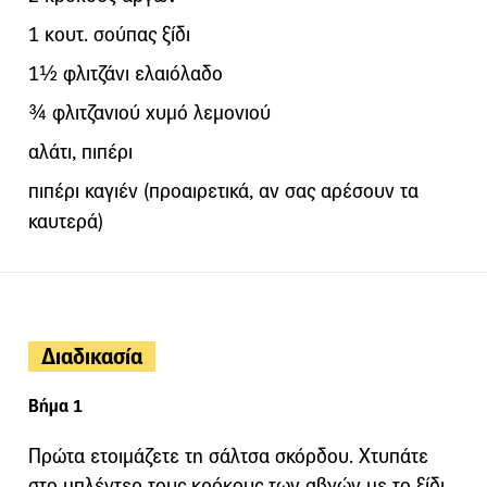
1 κουτ. σούπας ξίδι
1½ φλιτζάνι ελαιόλαδο
¾ φλιτζανιού χυμό λεμονιού
αλάτι, πιπέρι
πιπέρι καγιέν (προαιρετικά, αν σας αρέσουν τα
καυτερά)
Διαδικασία
Βήμα 1
Πρώτα ετοιμάζετε τη σάλτσα σκόρδου. Χτυπάτε
στο μπλέντερ τους κρόκους των αβγών με το ξίδι