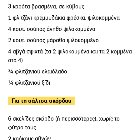
3 καρότα βρασμένα, σε κύβους
1 φλιτζάνι κρεμμυδάκια φρέσκα, ψιλοκομμένα
4 κουτ. σούπας άνηθο ψιλοκομμένο
2 κουτ. σούπας μάραθο ψιλοκομμένο
4 αβγά σφιχτά (τα 2 ψιλοκομμένα και τα 2 κομμένα
στα 4)
¾ φλιτζανιού ελαιόλαδο
¼ φλιτζανιού ξίδι
Για τη σάλτσα σκόρδου
6 σκελίδες σκόρδο (ή περισσότερες), χωρίς το
φύτρο τους
2 κρόκους αβγών