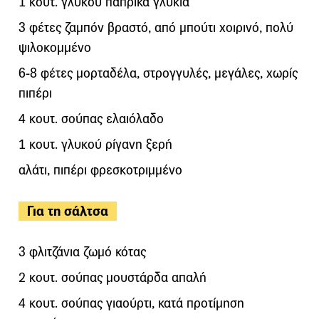
1 κουτ. γλυκού πάπρικα γλυκιά
3 φέτες ζαμπόν βραστό, από μπούτι χοιρινό, πολύ
ψιλοκομμένο
6-8 φέτες μορταδέλα, στρογγυλές, μεγάλες, χωρίς
πιπέρι
4 κουτ. σούπας ελαιόλαδο
1 κουτ. γλυκού ρίγανη ξερή
αλάτι, πιπέρι φρεσκοτριμμένο
Για τη σάλτσα
3 φλιτζάνια ζωμό κότας
2 κουτ. σούπας μουστάρδα απαλή
4 κουτ. σούπας γιαούρτι, κατά προτίμηση