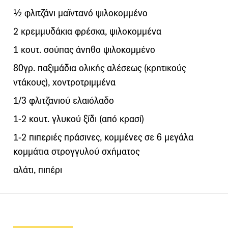
½ φλιτζάνι μαϊντανό ψιλοκομμένο
2 κρεμμυδάκια φρέσκα, ψιλοκομμένα
1 κουτ. σούπας άνηθο ψιλοκομμένο
80γρ. παξιμάδια ολικής αλέσεως (κρητικούς
ντάκους), χοντροτριμμένα
1/3 φλιτζανιού ελαιόλαδο
1-2 κουτ. γλυκού ξίδι (από κρασί)
1-2 πιπεριές πράσινες, κομμένες σε 6 μεγάλα
κομμάτια στρογγυλού σχήματος
αλάτι, πιπέρι