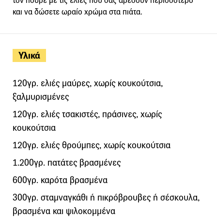
τον πουρέ με τις ελιές που σας αρέσουν περισσότερο
και να δώσετε ωραίο χρώμα στα πιάτα.
Υλικά
120γρ. ελιές μαύρες, χωρίς κουκούτσια,
ξαλμυρισμένες
120γρ. ελιές τσακιστές, πράσινες, χωρίς
κουκούτσια
120γρ. ελιές θρούμπες, χωρίς κουκούτσια
1.200γρ. πατάτες βρασμένες
600γρ. καρότα βρασμένα
300γρ. σταμναγκάθι ή πικρόβρουβες ή σέσκουλα,
βρασμένα και ψιλοκομμένα