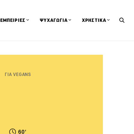
ΕΜΠΕΙΡΙΕΣ
ΨΥΧΑΓΩΓΙΑ
ΧΡΗΣΤΙΚΑ
Εκδηλώσεις
CineFood
Θερμιδομετρητής
Εστιατόρια
Lifestyle
Λεξικό Κουζίνας
ΣΥΝΤΑΓΕΣ
ΑΡΘΡΑ
Μαγαζιά
Viral Videos
Συμβουλές
ΓΙΑ VEGANS
Πρόσωπα
Βιβλία
Τα Φρέσκα Του Μήνα
δη
Προϊόντα
Διαγωνισμοί
Τεχνικές
Ταξίδια
Κουίζ
οφή
60'