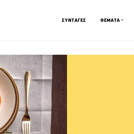
ΣΥΝΤΑΓΕΣ
ΘΕΜΑΤΑ
Απόψεις
Αφιερώματα
Ειδήσεις
Έρευνες
Οινοπνευματώ
Παιδί
Υγεία & Διατρ