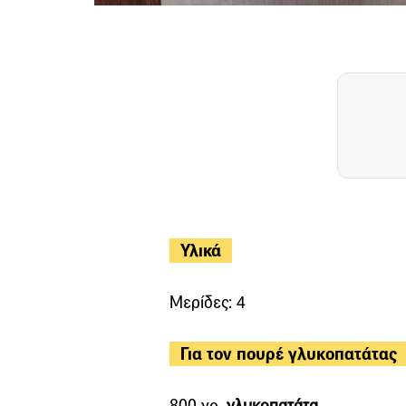
Υλικά
Μερίδες: 4
Για τον πουρέ γλυκοπατάτας
800 γρ.
γλυκοπατάτα