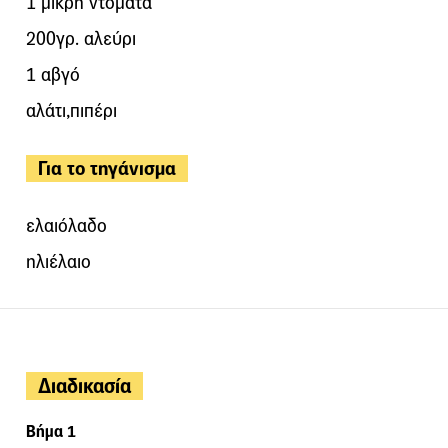
1 μικρή ντομάτα
200γρ. αλεύρι
1 αβγό
αλάτι,πιπέρι
Για το τηγάνισμα
ελαιόλαδο
ηλιέλαιο
Διαδικασία
Βήμα 1