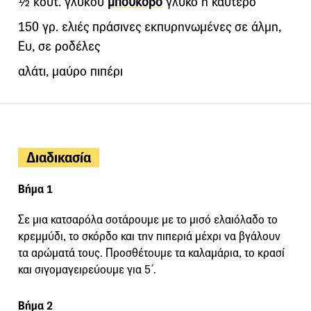
½ κουτ. γλυκού
μπούκοβο
γλυκό ή καυτερό
150 γρ. ελιές πράσινες εκπυρηνωμένες σε άλμη,
Ευ, σε ροδέλες
αλάτι, μαύρο πιπέρι
Διαδικασία
Βήμα 1
Σε μια κατσαρόλα σοτάρουμε με το μισό ελαιόλαδο το
κρεμμύδι, το σκόρδο και την πιπεριά μέχρι να βγάλουν
τα αρώματά τους. Προσθέτουμε τα καλαμάρια, το κρασί
και σιγομαγειρεύουμε για 5΄.
Βήμα 2