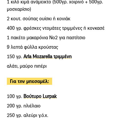
1 κιλό κιμά ανάμεικτο (500γρ. χοιρινό + 500γρ.
μοσχαρίσιο)
2 κουτ. σούπας ουίσκι ή κονιάκ
400 γρ. φρέσκες ντομάτες τριμμένες ή κονκασέ
1 πακέτο μακαρόνια Νο2 για παστίτσιο
9 λεπτά φύλλα κρούστας
150 γρ.
Arla Mozarella τριμμένη
αλάτι, μαύρο πιπέρι
Για την μπεσαμέλ:
100 γρ.
Βούτυρο Lurpak
200 γρ. ηλιέλαιο
250 γρ. αλεύρι γ.ό.χ.