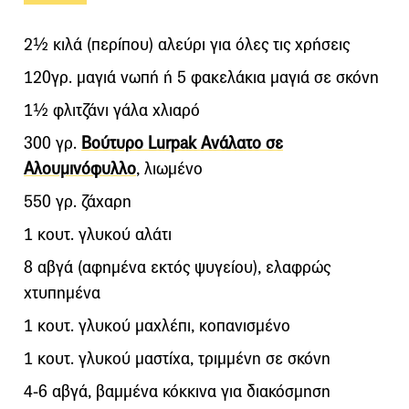
2½ κιλά (περίπου) αλεύρι για όλες τις χρήσεις
120γρ. μαγιά νωπή ή 5 φακελάκια μαγιά σε σκόνη
1½ φλιτζάνι γάλα χλιαρό
300 γρ.
Bούτυρο Lurpak Ανάλατο σε
Αλουμινόφυλλο
, λιωμένο
550 γρ. ζάχαρη
1 κουτ. γλυκού αλάτι
8 αβγά (αφημένα εκτός ψυγείου), ελαφρώς
χτυπημένα
1 κουτ. γλυκού μαχλέπι, κοπανισμένο
1 κουτ. γλυκού μαστίχα, τριμμένη σε σκόνη
4-6 αβγά, βαμμένα κόκκινα για διακόσμηση