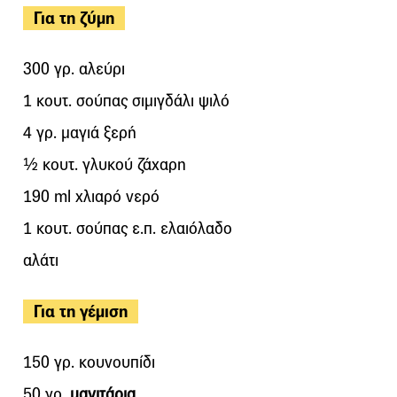
Για τη ζύμη
300 γρ. αλεύρι
1 κουτ. σούπας σιμιγδάλι ψιλό
4 γρ. μαγιά ξερή
½ κουτ. γλυκού ζάχαρη
190 ml χλιαρό νερό
1 κουτ. σούπας ε.π. ελαιόλαδο
αλάτι
Για τη γέμιση
150 γρ. κουνουπίδι
50 γρ.
μανιτάρια