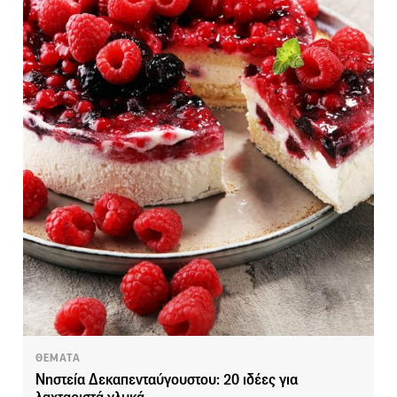
ΘΕΜΑΤΑ
Νηστεία Δεκαπενταύγουστου: 20 ιδέες για