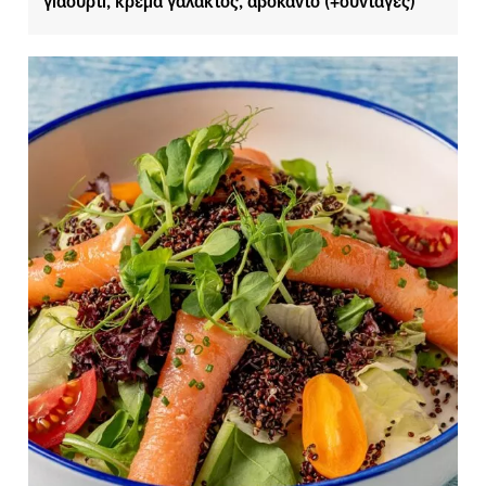
γιαούρτι, κρέμα γάλακτος, αβοκάντο (+συνταγές)