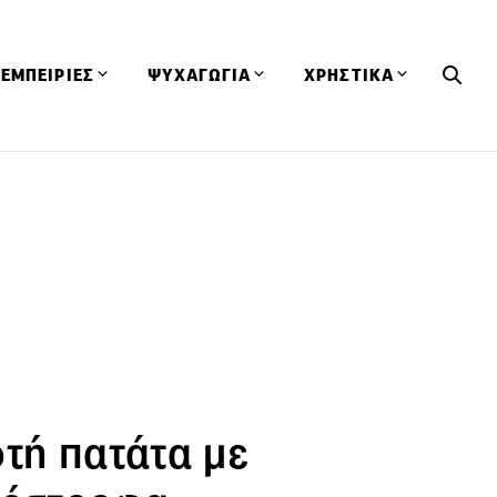
ΕΜΠΕΙΡΙΕΣ
ΨΥΧΑΓΩΓΙΑ
ΧΡΗΣΤΙΚΑ
Εκδηλώσεις
CineFood
Θερμιδομετρητής
Εστιατόρια
Lifestyle
Λεξικό Κουζίνας
ΣΥΝΤΑΓΕΣ
ΑΡΘΡΑ
Μαγαζιά
Viral Videos
Συμβουλές
Πρόσωπα
Βιβλία
Τα Φρέσκα Του Μήνα
δη
Προϊόντα
Διαγωνισμοί
Τεχνικές
Ταξίδια
Κουίζ
οφή
φτή πατάτα με