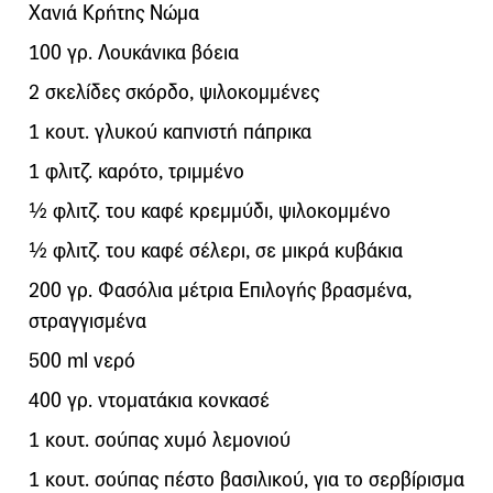
Χανιά Κρήτης Νώμα
100 γρ. Λουκάνικα βόεια
2 σκελίδες σκόρδο, ψιλοκοµµένες
1 κουτ. γλυκού καπνιστή πάπρικα
1 φλιτζ. καρότο, τριµµένο
½ φλιτζ. του καφέ κρεµµύδι, ψιλοκοµµένο
½ φλιτζ. του καφέ σέλερι, σε µικρά κυβάκια
200 γρ. Φασόλια μέτρια Επιλογής βρασµένα,
στραγγισµένα
500 ml νερό
400 γρ. ντοµατάκια κονκασέ
1 κουτ. σούπας χυµό λεµονιού
1 κουτ. σούπας πέστο βασιλικού, για το σερβίρισµα