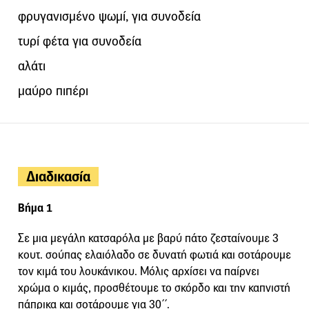
φρυγανισµένο ψωµί, για συνοδεία
τυρί φέτα για συνοδεία
αλάτι
μαύρο πιπέρι
Διαδικασία
Βήμα 1
Σε µια µεγάλη κατσαρόλα µε βαρύ πάτο ζεσταίνουµε 3
κουτ. σούπας ελαιόλαδο σε δυνατή φωτιά και σοτάρουµε
τον κιµά του λουκάνικου. Μόλις αρχίσει να παίρνει
χρώµα ο κιµάς, προσθέτουµε το σκόρδο και την καπνιστή
πάπρικα και σοτάρουµε για 30΄΄.