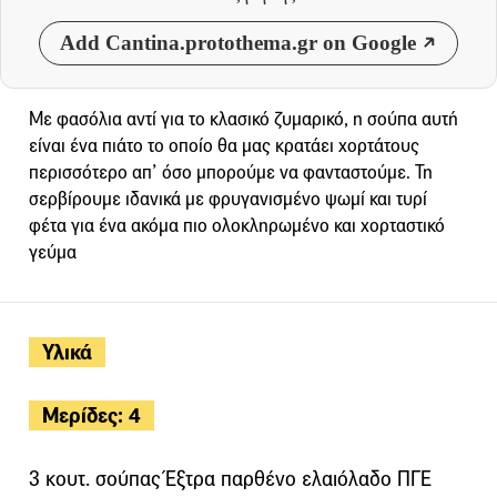
Add Cantina.protothema.gr on Google
Με φασόλια αντί για το κλασικό ζυμαρικό, η σούπα αυτή
είναι ένα πιάτο το οποίο θα µας κρατάει χορτάτους
περισσότερο απ’ όσο µπορούµε να φανταστούµε. Τη
σερβίρουμε ιδανικά µε φρυγανισμένο ψωμί και τυρί
φέτα για ένα ακόµα πιο ολοκληρωµένο και χορταστικό
γεύµα
Υλικά
Μερίδες: 4
3 κουτ. σούπας Έξτρα παρθένο ελαιόλαδο ΠΓΕ