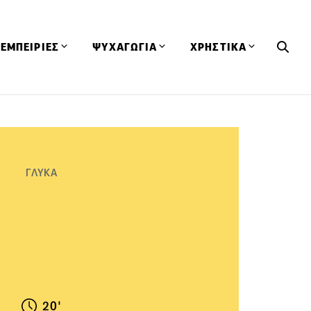
ΕΜΠΕΙΡΙΕΣ
ΨΥΧΑΓΩΓΙΑ
ΧΡΗΣΤΙΚΑ
Εκδηλώσεις
CineFood
Θερμιδομετρητής
Εστιατόρια
Lifestyle
Λεξικό Κουζίνας
ΣΥΝΤΑΓΕΣ
ΑΡΘΡΑ
Μαγαζιά
Viral Videos
Συμβουλές
ΓΛΥΚΑ
Πρόσωπα
Βιβλία
Τα Φρέσκα Του Μήνα
δη
Προϊόντα
Διαγωνισμοί
Τεχνικές
Ταξίδια
Κουίζ
οφή
20'