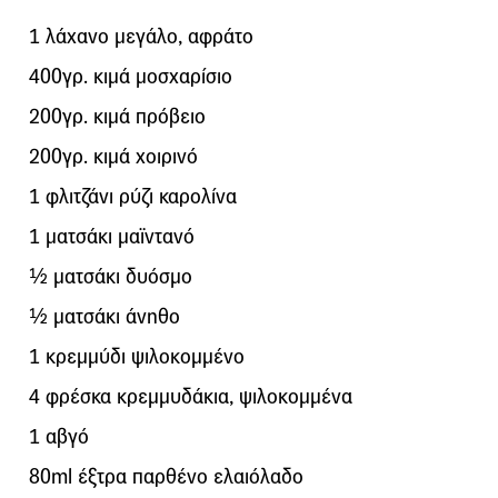
1 λάχανο μεγάλο, αφράτο
400γρ. κιμά μοσχαρίσιο
200γρ. κιμά πρόβειο
200γρ. κιμά χοιρινό
1 φλιτζάνι ρύζι καρολίνα
1 ματσάκι μαϊντανό
½ ματσάκι δυόσμο
½ ματσάκι άνηθο
1 κρεμμύδι ψιλοκομμένο
4 φρέσκα κρεμμυδάκια, ψιλοκομμένα
1 αβγό
80ml έξτρα παρθένο ελαιόλαδο