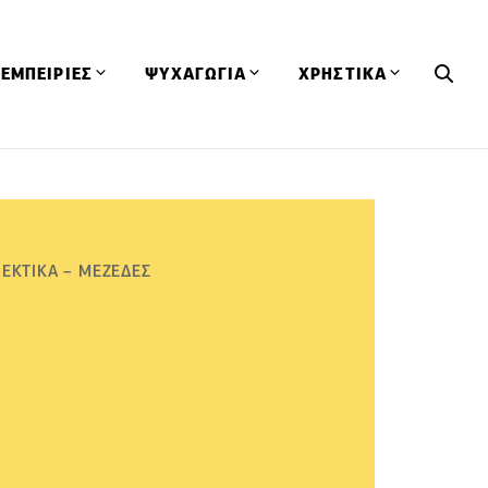
ΕΜΠΕΙΡΙΕΣ
ΨΥΧΑΓΩΓΙΑ
ΧΡΗΣΤΙΚΑ
Εκδηλώσεις
CineFood
Θερμιδομετρητής
Εστιατόρια
Lifestyle
Λεξικό Κουζίνας
ΣΥΝΤΑΓΕΣ
ΑΡΘΡΑ
Μαγαζιά
Viral Videos
Συμβουλές
ΕΚΤΙΚΑ – ΜΕΖΕΔΕΣ
Πρόσωπα
Βιβλία
Τα Φρέσκα Του Μήνα
δη
Προϊόντα
Διαγωνισμοί
Τεχνικές
Ταξίδια
Κουίζ
οφή