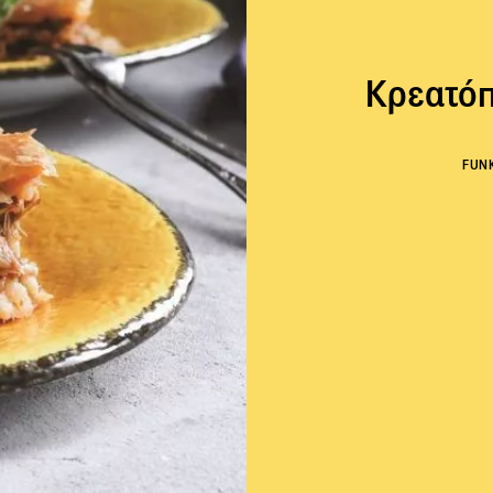
Κρεατόπ
FUN