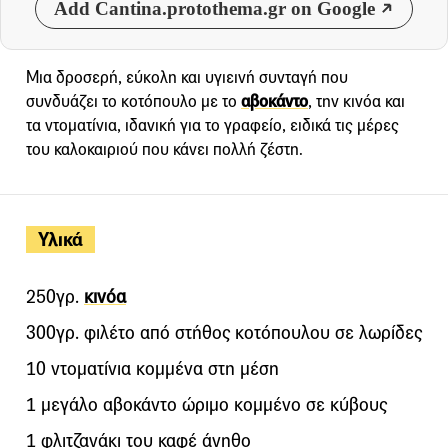
Add Cantina.protothema.gr on Google
Μια δροσερή, εύκολη και υγιεινή συνταγή που
συνδυάζει το κοτόπουλο με το
αβοκάντο
, την κινόα και
τα ντοματίνια, ιδανική για το γραφείο, ειδικά τις μέρες
του καλοκαιριού που κάνει πολλή ζέστη.
Υλικά
250γρ.
κινόα
300γρ. φιλέτο από στήθος κοτόπουλου σε λωρίδες
10 ντοματίνια κομμένα στη μέση
1 μεγάλο αβοκάντο ώριμο κομμένο σε κύβους
1 φλιτζανάκι του καφέ άνηθο