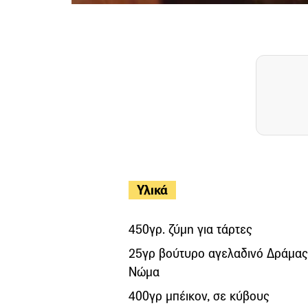
Υλικά
450γρ. ζύμη για τάρτες
25γρ βούτυρο αγελαδινό Δράμας
Νώμα
400γρ μπέικον, σε κύβους