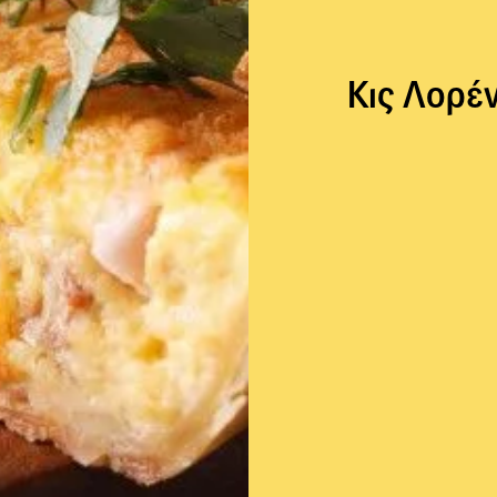
Κις Λορέν