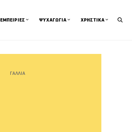
ΕΜΠΕΙΡΙΕΣ
ΨΥΧΑΓΩΓΙΑ
ΧΡΗΣΤΙΚΑ
Εκδηλώσεις
CineFood
Θερμιδομετρητής
Εστιατόρια
Lifestyle
Λεξικό Κουζίνας
ΣΥΝΤΑΓΕΣ
ΑΡΘΡΑ
Μαγαζιά
Viral Videos
Συμβουλές
ΓΑΛΛΙΑ
Πρόσωπα
Βιβλία
Τα Φρέσκα Του Μήνα
δη
Προϊόντα
Διαγωνισμοί
Τεχνικές
Ταξίδια
Κουίζ
οφή