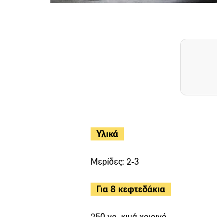
Υλικά
Μερίδες: 2-3
Για 8 κεφτεδάκια
250 γρ. κιμά χοιρινό