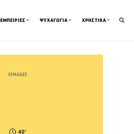
ΕΜΠΕΙΡΙΕΣ
ΨΥΧΑΓΩΓΙΑ
ΧΡΗΣΤΙΚΑ
Εκδηλώσεις
CineFood
Θερμιδομετρητής
Εστιατόρια
Lifestyle
Λεξικό Κουζίνας
ΣΥΝΤΑΓΕΣ
ΑΡΘΡΑ
Μαγαζιά
Viral Videos
Συμβουλές
ΚΙΜΑΔΕΣ
Πρόσωπα
Βιβλία
Τα Φρέσκα Του Μήνα
δη
Προϊόντα
Διαγωνισμοί
Τεχνικές
Ταξίδια
Κουίζ
οφή
40'