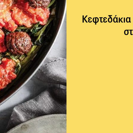
Κεφτεδάκια 
σ