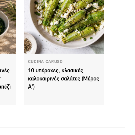
CUCINA CARUSO
ινές
10 υπέροχες, κλασικές
ν
καλοκαιρινές σαλάτες (Μέρος
απέζι
Α’)