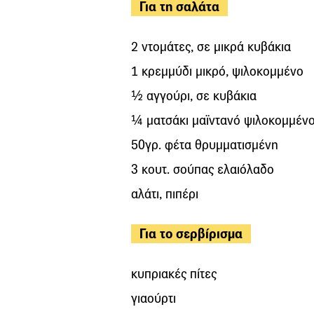
Για τη σαλάτα
2 ντομάτες, σε μικρά κυβάκια
1 κρεμμύδι μικρό, ψιλοκομμένο
½ αγγούρι, σε κυβάκια
¼ ματσάκι μαϊντανό ψιλοκομμέν
50γρ. φέτα θρυμματισμένη
3 κουτ. σούπας ελαιόλαδο
αλάτι, πιπέρι
Για το σερβίρισμα
κυπριακές πίτες
γιαούρτι