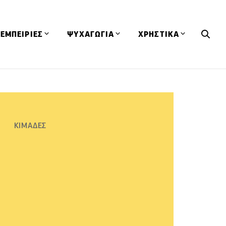
ΕΜΠΕΙΡΙΕΣ
ΨΥΧΑΓΩΓΙΑ
ΧΡΗΣΤΙΚΑ
Εκδηλώσεις
CineFood
Θερμιδομετρητής
Εστιατόρια
Lifestyle
Λεξικό Κουζίνας
ΣΥΝΤΑΓΕΣ
ΑΡΘΡΑ
Μαγαζιά
Viral Videos
Συμβουλές
ΚΙΜΑΔΕΣ
Πρόσωπα
Βιβλία
Τα Φρέσκα Του Μήνα
δη
Προϊόντα
Διαγωνισμοί
Τεχνικές
Ταξίδια
Κουίζ
οφή