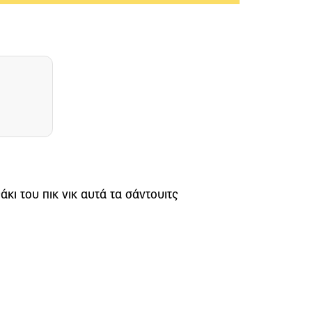
άκι του πικ νικ αυτά τα σάντουιτς