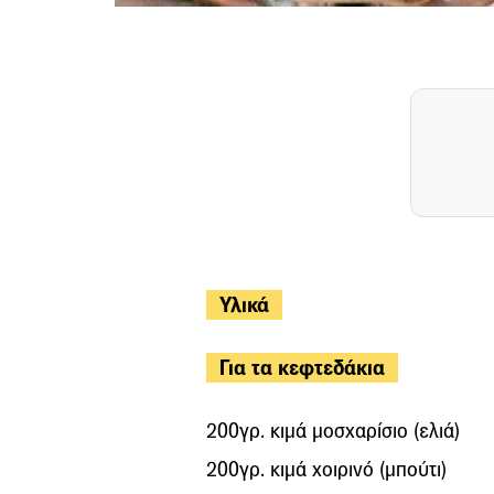
Υλικά
Για τα κεφτεδάκια
200γρ. κιμά μοσχαρίσιο (ελιά)
200γρ. κιμά χοιρινό (μπούτι)