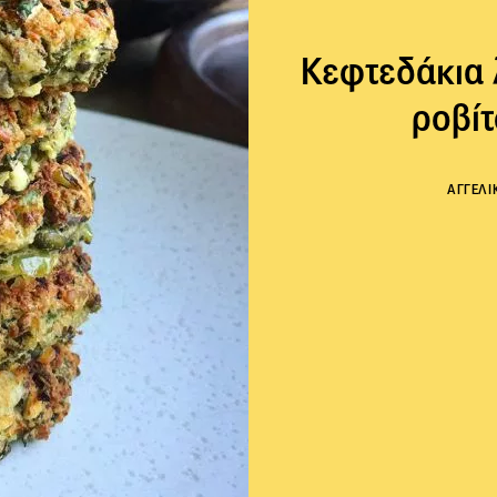
Κεφτεδάκια 
ροβίτ
ΑΓΓΕΛΙ