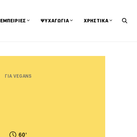
ΕΜΠΕΙΡΙΕΣ
ΨΥΧΑΓΩΓΙΑ
ΧΡΗΣΤΙΚΑ
Εκδηλώσεις
CineFood
Θερμιδομετρητής
Εστιατόρια
Lifestyle
Λεξικό Κουζίνας
ΣΥΝΤΑΓΕΣ
ΑΡΘΡΑ
Μαγαζιά
Viral Videos
Συμβουλές
ΓΙΑ VEGANS
Πρόσωπα
Βιβλία
Τα Φρέσκα Του Μήνα
δη
Προϊόντα
Διαγωνισμοί
Τεχνικές
Ταξίδια
Κουίζ
οφή
60'