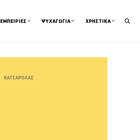
ΕΜΠΕΙΡΙΕΣ
ΨΥΧΑΓΩΓΙΑ
ΧΡΗΣΤΙΚΑ
Εκδηλώσεις
CineFood
Θερμιδομετρητής
Εστιατόρια
Lifestyle
Λεξικό Κουζίνας
ΣΥΝΤΑΓΕΣ
ΑΡΘΡΑ
Μαγαζιά
Viral Videos
Συμβουλές
ΚΑΤΣΑΡΟΛΑΣ
Πρόσωπα
Βιβλία
Τα Φρέσκα Του Μήνα
δη
Προϊόντα
Διαγωνισμοί
Τεχνικές
Ταξίδια
Κουίζ
οφή