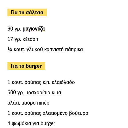
Για τη σάλτσα
60 γρ.
μαγιονέζα
17 γρ. κέτσαπ
¼ κουτ. γλυκού καπνιστή πάπρικα
Για το burger
1 κουτ. σούπας ε.π. ελαιόλαδο
500 γρ. μοσχαρίσιο κιμά
αλάτι, μαύρο πιπέρι
1 κουτ. σούπας αλατισμένο βούτυρο
4 ψωμάκια για burger