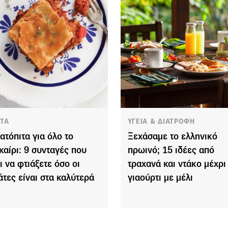
ΤΑ
ΥΓΕΙΑ & ΔΙΑΤΡΟΦΗ
ατόπιτα για όλο το
Ξεχάσαμε το ελληνικό
καίρι: 9 συνταγές που
πρωινό; 15 ιδέες από
ι να φτιάξετε όσο οι
τραχανά και ντάκο μέχρι
άτες είναι στα καλύτερά
γιαούρτι με μέλι