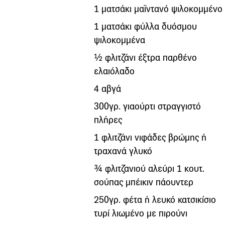
1 ματσάκι μαϊντανό ψιλοκομμένο
1 ματσάκι φύλλα δυόσμου
ψιλοκομμένα
½ φλιτζάνι έξτρα παρθένο
ελαιόλαδο
4 αβγά
300γρ. γιαούρτι στραγγιστό
πλήρες
1 φλιτζάνι νιφάδες βρώμης ή
τραχανά γλυκό
¾ φλιτζανιού αλεύρι 1 κουτ.
σούπας μπέικιν πάουντερ
250γρ. φέτα ή λευκό κατσικίσιο
τυρί λιωμένο με πιρούνι