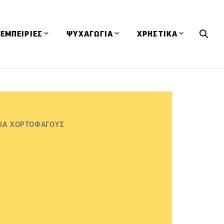
ΕΜΠΕΙΡΙΕΣ
ΨΥΧΑΓΩΓΙΑ
ΧΡΗΣΤΙΚΑ
Εκδηλώσεις
CineFood
Θερμιδομετρητής
Εστιατόρια
Lifestyle
Λεξικό Κουζίνας
ΣΥΝΤΑΓΕΣ
ΑΡΘΡΑ
Μαγαζιά
Viral Videos
Συμβουλές
ΓΙΑ ΧΟΡΤΟΦΑΓΟΥΣ
Πρόσωπα
Βιβλία
Τα Φρέσκα Του Μήνα
δη
Προϊόντα
Διαγωνισμοί
Τεχνικές
Ταξίδια
Κουίζ
οφή