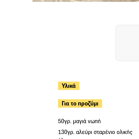
Υλικά
Για το προζύμι
50γρ. μαγιά νωπή
130γρ. αλεύρι σταρένιο ολικής