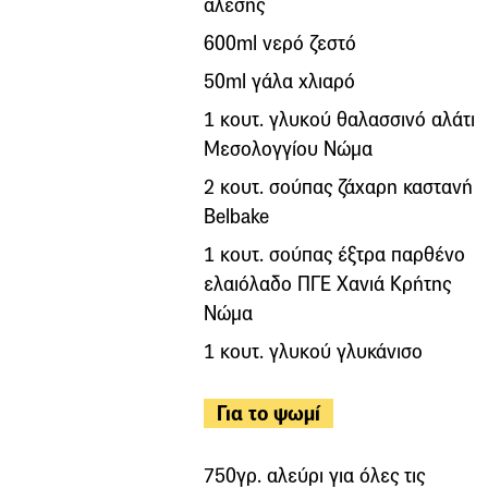
άλεσης
600ml νερό ζεστό
50ml γάλα χλιαρό
1 κουτ. γλυκού θαλασσινό αλάτι
Μεσολογγίου Νώμα
2 κουτ. σούπας ζάχαρη καστανή
Belbake
1 κουτ. σούπας έξτρα παρθένο
ελαιόλαδο ΠΓΕ Χανιά Κρήτης
Νώμα
1 κουτ. γλυκού γλυκάνισο
Για το ψωμί
750γρ. αλεύρι για όλες τις