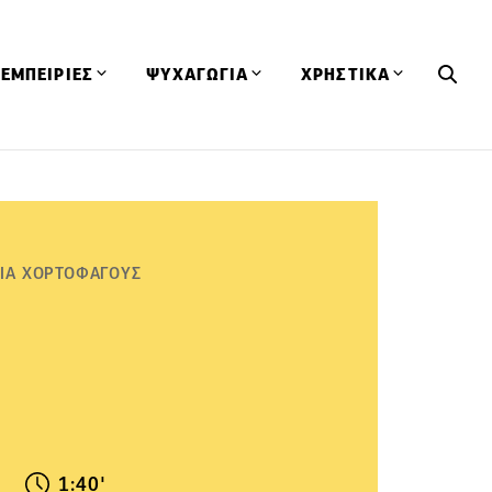
ΕΜΠΕΙΡΙΕΣ
ΨΥΧΑΓΩΓΙΑ
ΧΡΗΣΤΙΚΑ
Εκδηλώσεις
CineFood
Θερμιδομετρητής
Εστιατόρια
Lifestyle
Λεξικό Κουζίνας
ΣΥΝΤΑΓΕΣ
ΑΡΘΡΑ
Μαγαζιά
Viral Videos
Συμβουλές
ΓΙΑ ΧΟΡΤΟΦΑΓΟΥΣ
Πρόσωπα
Βιβλία
Τα Φρέσκα Του Μήνα
δη
Προϊόντα
Διαγωνισμοί
Τεχνικές
Ταξίδια
Κουίζ
οφή
1:40'