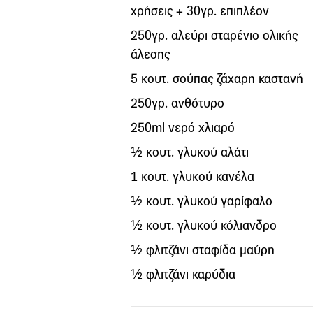
χρήσεις + 30γρ. επιπλέον
250γρ. αλεύρι σταρένιο ολικής
άλεσης
5 κουτ. σούπας ζάχαρη καστανή
250γρ. ανθότυρο
250ml νερό χλιαρό
½ κουτ. γλυκού αλάτι
1 κουτ. γλυκού κανέλα
½ κουτ. γλυκού γαρίφαλο
½ κουτ. γλυκού κόλιανδρο
½ φλιτζάνι σταφίδα μαύρη
½ φλιτζάνι καρύδια