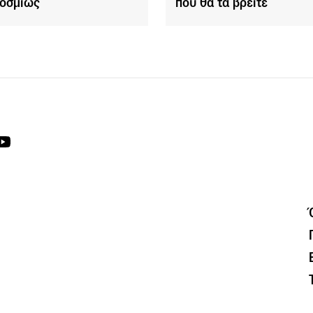
οσμίως
πού θα τα βρείτε