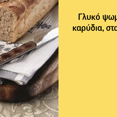
Γλυκό ψωμ
καρύδια, στ