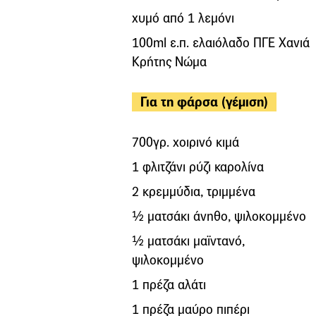
χυμό από 1 λεμόνι
100ml ε.π. ελαιόλαδο ΠΓΕ Χανιά
Κρήτης Νώμα
Για τη φάρσα (γέμιση)
700γρ. χοιρινό κιμά
1 φλιτζάνι ρύζι καρολίνα
2 κρεμμύδια, τριμμένα
½ ματσάκι άνηθο, ψιλοκομμένο
½ ματσάκι μαϊντανό,
ψιλοκομμένο
1 πρέζα αλάτι
1 πρέζα μαύρο πιπέρι