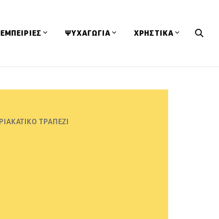
ΕΜΠΕΙΡΙΕΣ
ΨΥΧΑΓΩΓΙΑ
ΧΡΗΣΤΙΚΑ
Εκδηλώσεις
CineFood
Θερμιδομετρητής
Εστιατόρια
Lifestyle
Λεξικό Κουζίνας
ΣΥΝΤΑΓΕΣ
ΑΡΘΡΑ
Μαγαζιά
Viral Videos
Συμβουλές
ΡΙΑΚΑΤΙΚΟ ΤΡΑΠΕΖΙ
Πρόσωπα
Βιβλία
Τα Φρέσκα Του Μήνα
δη
Προϊόντα
Διαγωνισμοί
Τεχνικές
Ταξίδια
Κουίζ
οφή