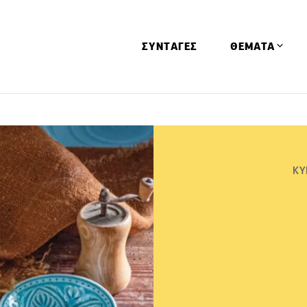
ΣΥΝΤΑΓΕΣ
ΘΕΜΑΤΑ
Απόψεις
Αφιερώματα
Ειδήσεις
ΚΥ
Έρευνες
Οινοπνευματώ
Παιδί
Υγεία & Διατρ