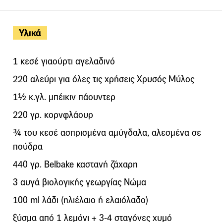
Υλικά
1 κεσέ γιαούρτι αγελαδινό
220 αλεύρι για όλες τις χρήσεις Χρυσός Μύλος
1½ κ.γλ. μπέικιν πάουντερ
220 γρ. κορνφλάουρ
¾ του κεσέ ασπρισμένα αμύγδαλα, αλεσμένα σε
πούδρα
440 γρ. Belbake καστανή ζάχαρη
3 αυγά βιολογικής γεωργίας Νώμα
100 ml λάδι (ηλιέλαιο ή ελαιόλαδο)
ξύσμα από 1 λεμόνι + 3-4 σταγόνες χυμό