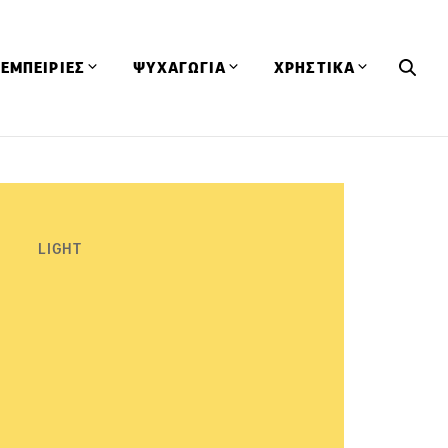
ΕΜΠΕΙΡΙΕΣ
ΨΥΧΑΓΩΓΙΑ
ΧΡΗΣΤΙΚΑ
Εκδηλώσεις
CineFood
Θερμιδομετρητής
Εστιατόρια
Lifestyle
Λεξικό Κουζίνας
ΣΥΝΤΑΓΕΣ
ΑΡΘΡΑ
Μαγαζιά
Viral Videos
Συμβουλές
LIGHT
Πρόσωπα
Βιβλία
Τα Φρέσκα Του Μήνα
δη
Προϊόντα
Διαγωνισμοί
Τεχνικές
Ταξίδια
Κουίζ
οφή