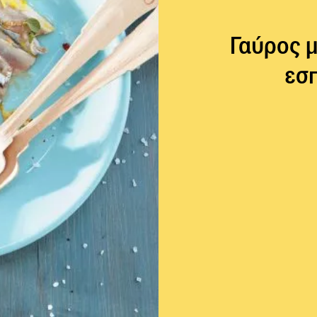
Γαύρος μ
εσ