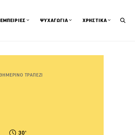
ΕΜΠΕΙΡΙΕΣ
ΨΥΧΑΓΩΓΙΑ
ΧΡΗΣΤΙΚΑ
Εκδηλώσεις
CineFood
Θερμιδομετρητής
Εστιατόρια
Lifestyle
Λεξικό Κουζίνας
ΣΥΝΤΑΓΕΣ
ΑΡΘΡΑ
Μαγαζιά
Viral Videos
Συμβουλές
ΘΗΜΕΡΙΝΟ ΤΡΑΠΕΖΙ
Πρόσωπα
Βιβλία
Τα Φρέσκα Του Μήνα
δη
Προϊόντα
Διαγωνισμοί
Τεχνικές
Ταξίδια
Κουίζ
οφή
30'