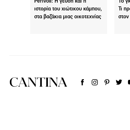
Perivoli: H γεύση και η
Το γ
ιστορία του χιώτικου κάμπου,
Τι π
στα βαζάκια μιας οικοτεχνίας
στον