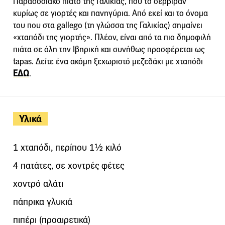
Παραδοσιακό πιάτο της Γαλικίας, που το σέρβιραν
κυρίως σε γιορτές και πανηγύρια. Από εκεί και το όνομα
του που στα gallego (τη γλώσσα της Γαλικίας) σημαίνει
«χταπόδι της γιορτής». Πλέον, είναι από τα πιο δημοφιλή
πιάτα σε όλη την Ιβηρική και συνήθως προσφέρεται ως
tapas. Δείτε ένα ακόμη ξεχωριστό μεζεδάκι με χταπόδι
ΕΔΩ
.
Υλικά
1 χταπόδι, περίπου 1½ κιλό
4 πατάτες, σε χοντρές φέτες
χοντρό αλάτι
πάπρικα γλυκιά
πιπέρι (προαιρετικά)