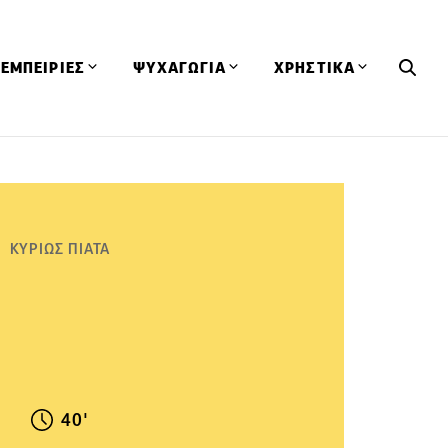
ΕΜΠΕΙΡΙΕΣ
ΨΥΧΑΓΩΓΙΑ
ΧΡΗΣΤΙΚΑ
Εκδηλώσεις
CineFood
Θερμιδομετρητής
Εστιατόρια
Lifestyle
Λεξικό Κουζίνας
ΣΥΝΤΑΓΕΣ
ΑΡΘΡΑ
Μαγαζιά
Viral Videos
Συμβουλές
ΚΥΡΙΩΣ ΠΙΑΤΑ
Πρόσωπα
Βιβλία
Τα Φρέσκα Του Μήνα
δη
Προϊόντα
Διαγωνισμοί
Τεχνικές
Ταξίδια
Κουίζ
οφή
40'