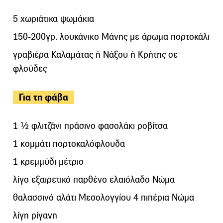
5 χωριάτικα ψωμάκια
150-200γρ. λουκάνικο Μάνης με άρωμα πορτοκάλι
γραβιέρα Καλαμάτας ή Νάξου ή Κρήτης σε
φλούδες
Για τη φάβα
1 ½ φλιτζάνι πράσινο φασολάκι ροβίτσα
1 κομμάτι πορτοκαλόφλουδα
1 κρεμμύδι μέτριο
λίγο εξαιρετικό παρθένο ελαιόλαδο Νώμα
θαλασσινό αλάτι Μεσολογγίου 4 πιπέρια Νώμα
λίγη ρίγανη