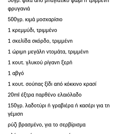
50γρ. ψίχα από μπαγιάτικο ψωμί ή τριμμένη
φρυγανιά
500γρ. κιμά μοσχαρίσιο
1 κρεμμύδι, τριμμένο
1 σκελίδα σκόρδο, τριμμένη
1 ώριμη μεγάλη ντομάτα, τριμμένη
1 κουτ. γλυκού ρίγανη ξερή
1 αβγό
1 κουτ. σούπας ξίδι από κόκκινο κρασί
20ml έξτρα παρθένο ελαιόλαδο
150γρ. λαδοτύρι ή γραβιέρα ή κασέρι για τη
γέμιση
ρύζι βρασμένο, για το σερβίρισμα