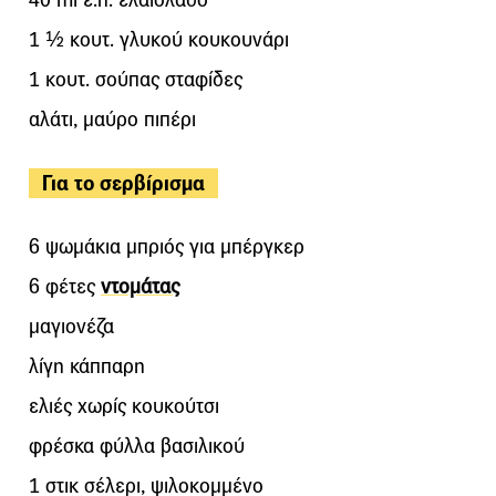
1 ½ κουτ. γλυκού κουκουνάρι
1 κουτ. σούπας σταφίδες
αλάτι, μαύρο πιπέρι
Για το σερβίρισμα
6 ψωμάκια μπριός για μπέργκερ
6 φέτες
ντομάτας
μαγιονέζα
λίγη κάππαρη
ελιές χωρίς κουκούτσι
φρέσκα φύλλα βασιλικού
1 στικ σέλερι, ψιλοκομμένο