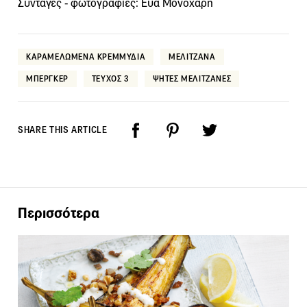
Συνταγές - φωτογραφίες: Εύα Μονοχάρη
ΚΑΡΑΜΕΛΩΜΕΝΑ ΚΡΕΜΜΥΔΙΑ
ΜΕΛΙΤΖΑΝΑ
ΜΠΕΡΓΚΕΡ
ΤΕΥΧΟΣ 3
ΨΗΤΕΣ ΜΕΛΙΤΖΑΝΕΣ
SHARE THIS ARTICLE
Περισσότερα